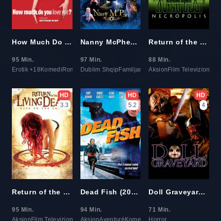
How Much Do You Love Me? (2005) me Titra Shqip
Nanny McPhee (2005) me Dublim Shqip
Return of the Living Dead: Necropolis (2005) me Titra Shqip
95 Min.
97 Min.
88 Min.
Erotik +18
Komedi
Romancë
Dublim Shqip
Familjar
Fantazi
Aksion
Komedi
Film Televizioni
Hor
HD
HD
HD
3.3
5.2
4
Return of the Living Dead: Rave to the Grave (2005) me Titra Shqip
Dead Fish (2005) me Titra Shqip
Doll Graveyard (2005) me Titra Shqip
95 Min.
94 Min.
71 Min.
Aksion
Film Televizioni
Horror
Aksion
Komedi
Aventurë
Komedi
Triller
Horror