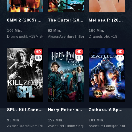
8MM 2 (2005) me Titra Shqip
The Cutter (2005) me Titra Shqip
Melissa P. (2005) me Titra Shqip
106 Min.
92 Min.
100 Min.
Dramë
Erotik +18
Mister
Triller
Aksion
Aventurë
Triller
Dramë
Erotik +18
HD
HD
HD
6.9
7.7
6.2
SPL: Kill Zone (2005) me Titra Shqip
Harry Potter and the Goblet of Fire (2005) me Titra Shqip
Zathura: A Space Adventure (2005) me Titra Shqip
93 Min.
157 Min.
101 Min.
Aksion
Dramë
Krim
Triller
Aventurë
Dublim Shqip
Familjar
Aventurë
Fantazi
Familjar
Fanta-S