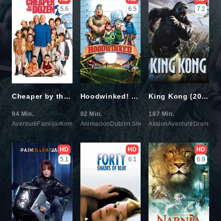
5.6
6.5
7.2
Cheaper by the Dozen 2 (2005) me Titra Shqip
Hoodwinked! (2005) me Dublim Shqip
King Kong (2005) me Titra Shqip
94 Min.
82 Min.
187 Min.
Aventurë
Familjar
Komedi
Animacion
Dublim Shqip
Familjar
Aksion
Aventurë
Komedi
Krim
Dramë
HD
HD
HD
5.1
6.1
6.9