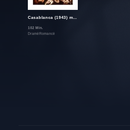
Casablanca (1943) me Titra Shqip
102 Min.
Dramë
Romancë