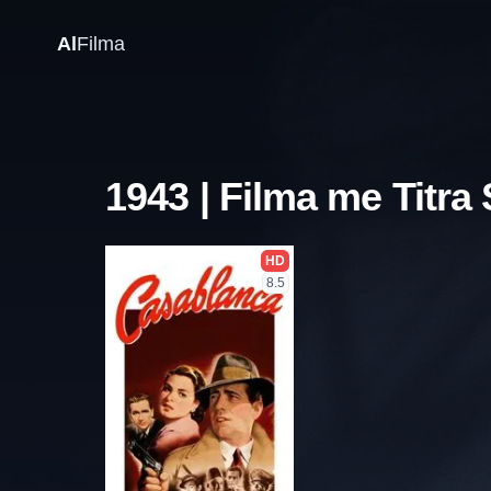
Al
Filma
1943 | Filma me Titra
HD
8.5