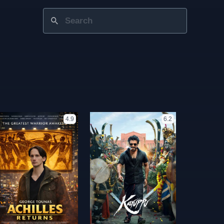
4.9
6.2