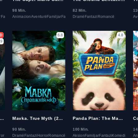
98 Min.
82 Min.
11
r
Fantazi
Animacion
Komedi
Aventurë
Familjar
Fantazi
Dramë
Komedi
Fantazi
Romancë
Av
D
6.8
4.8
.9
e Bride! (2026) me Titra Shqip
Mavka. True Myth (2026) me Titra Shqip
Panda Plan: The Magical Tribe (2026) me Titra Shqip
90 Min.
100 Min.
14
ror
Dramë
Fantazi
Horror
Romancë
Aksion
Familjar
Fantazi
Komedi
An