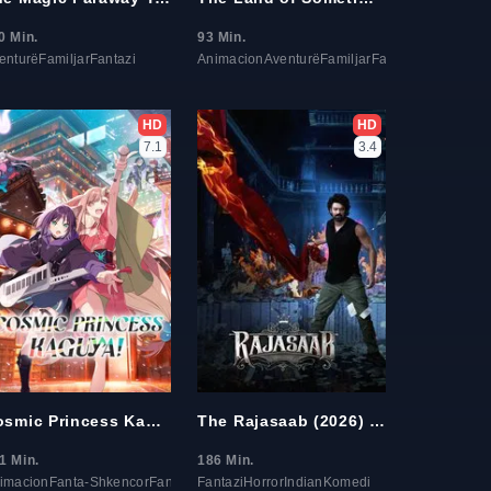
0 Min.
93 Min.
enturë
Familjar
Fantazi
Animacion
Aventurë
Familjar
Fantazi
HD
HD
7.1
3.4
The Rajasaab (2026) me Titra Shqip
Cosmic Princess Kaguya! (2026) me Titra Shqip
186 Min.
1 Min.
Fantazi
Horror
Indian
Komedi
imacion
Fanta-Shkencor
Fantazi
Muzikal