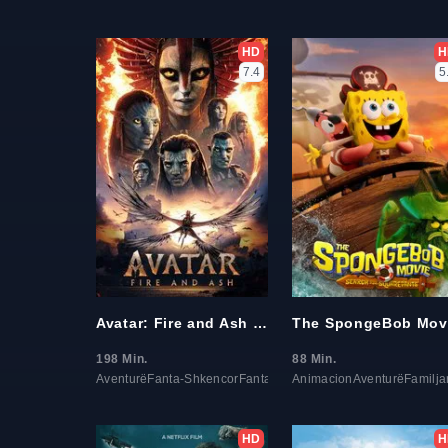
HD
H
7.4
5
Avatar: Fire and Ash (2025) me Titra Shqip
198 Min.
88 Min.
Aventurë
Fanta-Shkencor
Fantazi
Animacion
Aventurë
Familja
HD
H