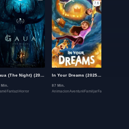
7.6
Gaua (The Night) (2025) me Titra Shqip
In Your Dreams (2025) me Titra Shqip
 Min.
87 Min.
amë
Fantazi
Horror
Animacion
Aventurë
Familjar
Fantazi
Komedi