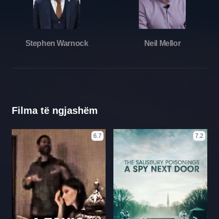
Stephen Warnock
Neil Mellor
Filma të ngjashëm
6.7
7.2