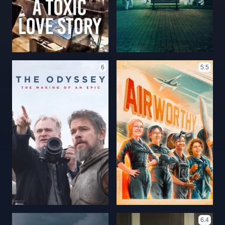
6
5.5
6.4