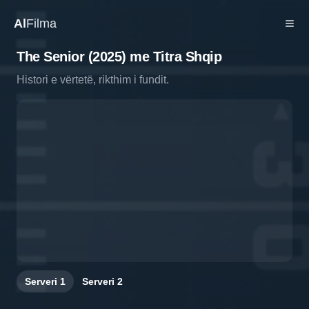
Al
Filma
The Senior (2025) me Titra Shqip
Histori e vërtetë, rikthim i fundit.
Serveri
1
Serveri
2