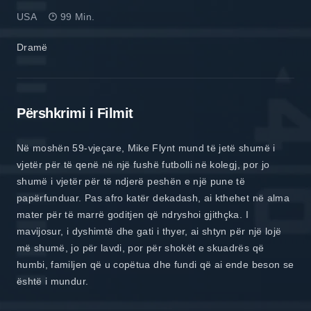
USA
99 Min.
Dramë
Përshkrimi i Filmit
Në moshën 59-vjeçare, Mike Flynt mund të jetë shumë i
vjetër për të qenë në një fushë futbolli në kolegj, por jo
shumë i vjetër për të ndjerë peshën e një pune të
papërfunduar. Pas afro katër dekadash, ai kthehet në alma
mater për të marrë goditjen që ndryshoi gjithçka. I
mavijosur, i dyshimtë dhe gati i thyer, ai shtyn për një lojë
më shumë, jo për lavdi, por për shokët e skuadrës që
humbi, familjen që u copëtua dhe fundi që ai ende beson se
është i mundur.