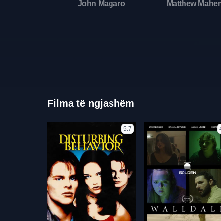
John Magaro
Matthew Maher
Filma të ngjashëm
5.7