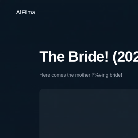
Al
Filma
The Bride! (20
Here comes the mother f*%#ing bride!