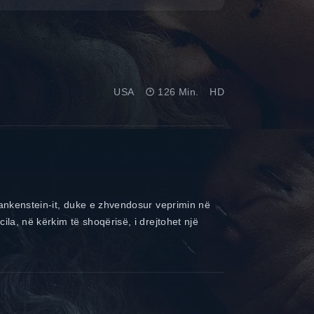
USA
126 Min.
HD
Frankenstein-it, duke e zhvendosur veprimin në
ila, në kërkim të shoqërisë, i drejtohet një