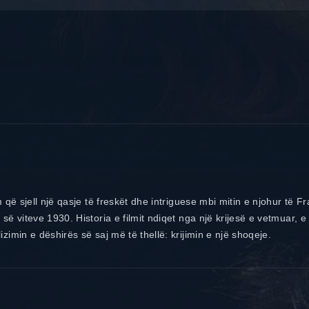
m që sjell një qasje të freskët dhe intriguese mbi mitin e njohur të 
ë viteve 1930. Historia e filmit ndiqet nga një krijesë e vetmuar, e c
zimin e dëshirës së saj më të thellë: krijimin e një shoqeje.