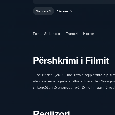
Serveri
1
Serveri
2
Fanta-Shkencor
Fantazi
Horror
Përshkrimi i Filmit
“The Bride!” (2026) me Titra Shqip është një fil
atmosferën e ngarkuar dhe stilizuar të Chicagos s
shkencëtari të avancuar për të ndihmuar në reali
Regjizori