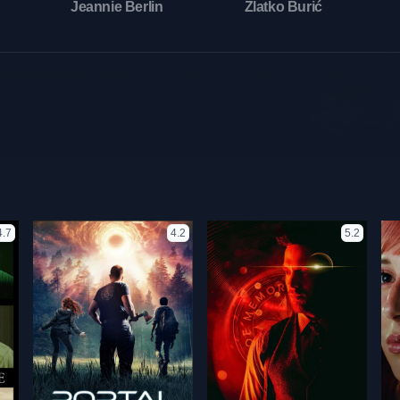
Jeannie Berlin
Zlatko Burić
4.7
4.2
5.2