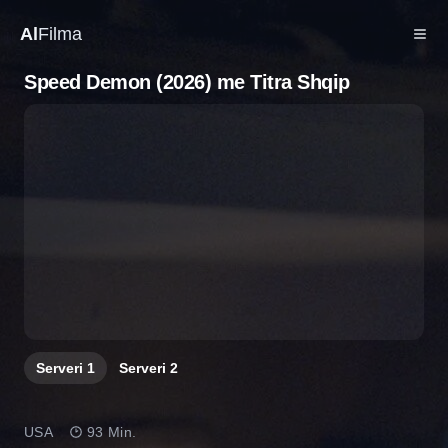
Al
Filma
Speed Demon (2026) me Titra Shqip
Serveri
1
Serveri
2
USA
93 Min.