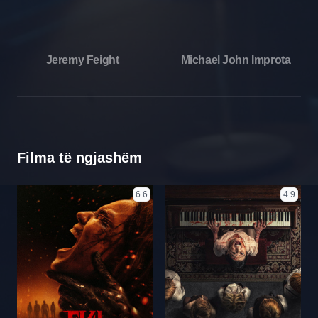
Jeremy Feight
Michael John Improta
Filma të ngjashëm
6.6
4.9