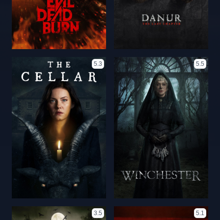
5.3
5.5
3.5
5.1