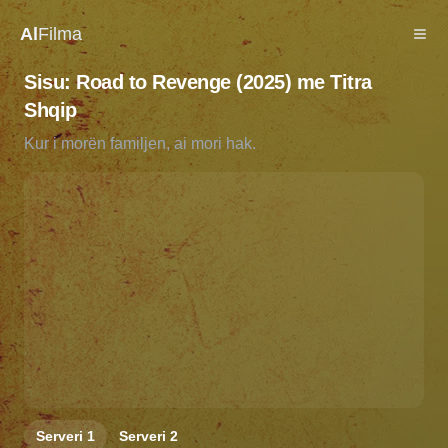
Al
Filma
Sisu: Road to Revenge (2025) me Titra
Shqip
Kur i morën familjen, ai mori hak.
Serveri
1
Serveri
2