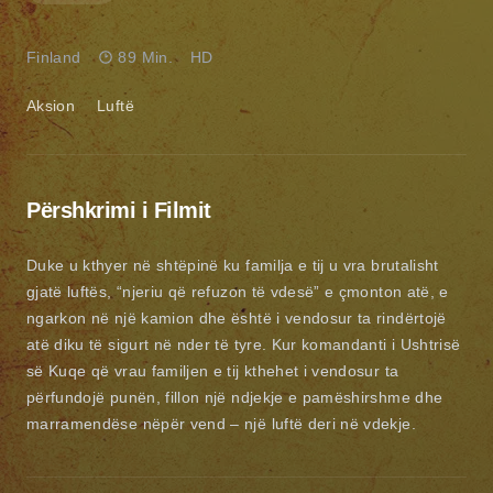
Finland
89 Min.
HD
Aksion
Luftë
Përshkrimi i Filmit
Duke u kthyer në shtëpinë ku familja e tij u vra brutalisht
gjatë luftës, “njeriu që refuzon të vdesë” e çmonton atë, e
ngarkon në një kamion dhe është i vendosur ta rindërtojë
atë diku të sigurt në nder të tyre. Kur komandanti i Ushtrisë
së Kuqe që vrau familjen e tij kthehet i vendosur ta
përfundojë punën, fillon një ndjekje e pamëshirshme dhe
marramendëse nëpër vend – një luftë deri në vdekje.