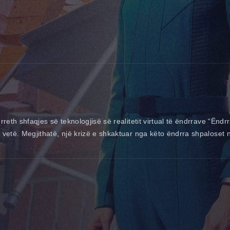
rreth shfaqjes së teknologjisë së realitetit virtual të ëndrrave “Ëndrr
a vetë. Megjithatë, një krizë e shkaktuar nga këto ëndrra shpaloset 