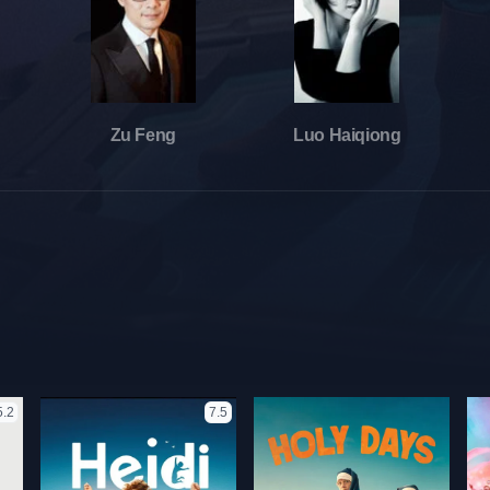
Zu Feng
Luo Haiqiong
5.2
7.5