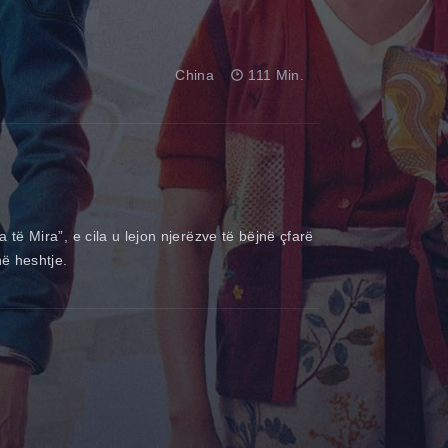
China
111 Min.
a të Mira”, e cila u lejon njerëzve të bëjnë çfarë
në heshtje.