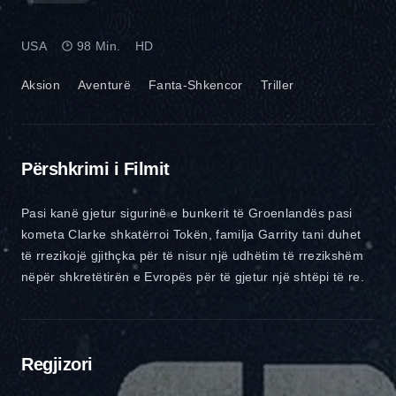
USA
98 Min.
HD
Aksion
Aventurë
Fanta-Shkencor
Triller
Përshkrimi i Filmit
Pasi kanë gjetur sigurinë e bunkerit të Groenlandës pasi
kometa Clarke shkatërroi Tokën, familja Garrity tani duhet
të rrezikojë gjithçka për të nisur një udhëtim të rrezikshëm
nëpër shkretëtirën e Evropës për të gjetur një shtëpi të re.
Regjizori