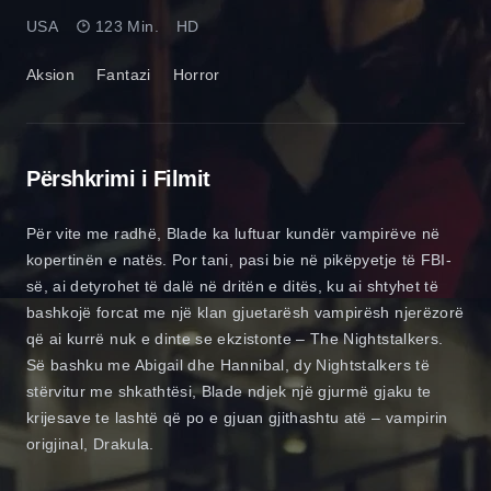
USA
123 Min.
HD
Aksion
Fantazi
Horror
Përshkrimi i Filmit
Për vite me radhë, Blade ka luftuar kundër vampirëve në
kopertinën e natës. Por tani, pasi bie në pikëpyetje të FBI-
së, ai detyrohet të dalë në dritën e ditës, ku ai shtyhet të
bashkojë forcat me një klan gjuetarësh vampirësh njerëzorë
që ai kurrë nuk e dinte se ekzistonte – The Nightstalkers.
Së bashku me Abigail dhe Hannibal, dy Nightstalkers të
stërvitur me shkathtësi, Blade ndjek një gjurmë gjaku te
krijesave te lashtë që po e gjuan gjithashtu atë – vampirin
origjinal, Drakula.