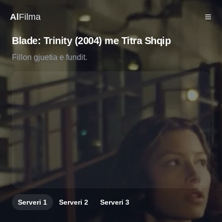
Al
Filma
Blade: Trinity (2004) me Titra Shqip
Fillon gjuetia e fundit.
Serveri
1
Serveri
2
Serveri
3