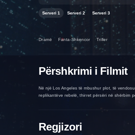
Serveri
1
Serveri
2
Serveri
3
Dramë
Fanta-Shkencor
Triller
Përshkrimi i Filmit
Në një Los Angeles të mbushur plot, të vendosur n
replikantëve rebelë, thirret përsëri në shërbim pë
Regjizori