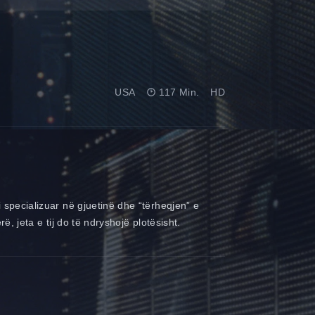
USA
117 Min.
HD
i specializuar në gjuetinë dhe “tërheqjen” e
ë, jeta e tij do të ndryshojë plotësisht.