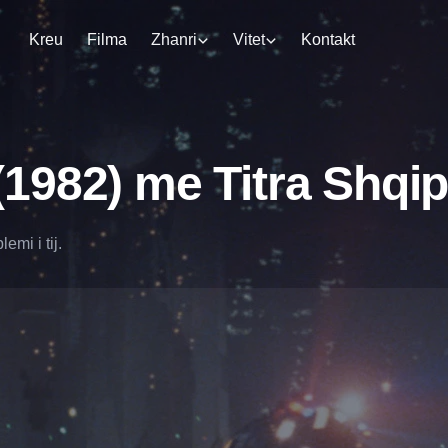
Kreu
Filma
Zhanri
Vitet
Kontakt
1982) me Titra Shqi
emi i tij.