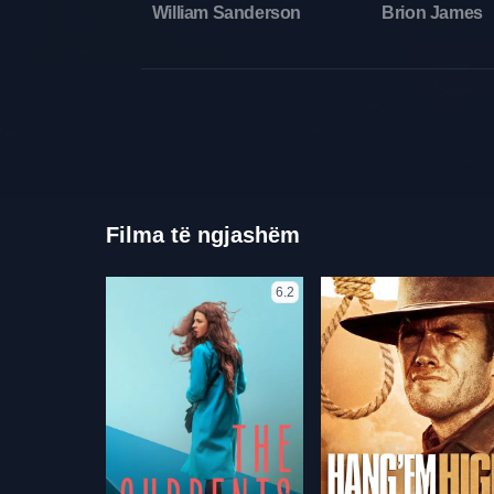
William Sanderson
Brion James
Filma të ngjashëm
6.2