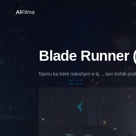
Al
Filma
Blade Runner (
Njeriu ka bërë ndeshjen e tij ... tani është probl