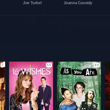
Joe Turkel
Joanna Cassidy
7
5.5
6.6