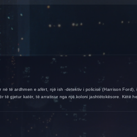
ë të ardhmen e afërt, një ish -detektiv i policisë (Harrison Ford), 
r të gjetur katër, të arratisur nga një koloni jashtëtokësore. Këtë her