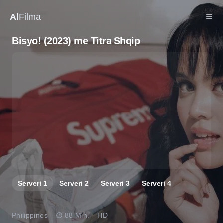
Al
Filma
Bisyo! (2023) me Titra Shqip
Serveri
1
Serveri
2
Serveri
3
Serveri
4
Philippines
88 Min.
HD