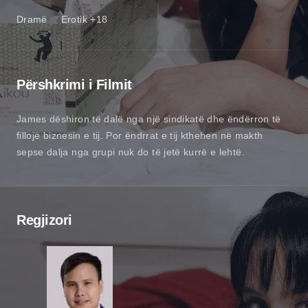
Dramë
Erotik +18
Përshkrimi i Filmit
James dëshiron të dalë nga një sindikatë dhe ëndërron të
fillojë biznesin e tij. Por ëndrrat e tij kthehen në makth
sepse dalja nga grupi nuk do të jetë kurrë e lehtë.
Regjizori