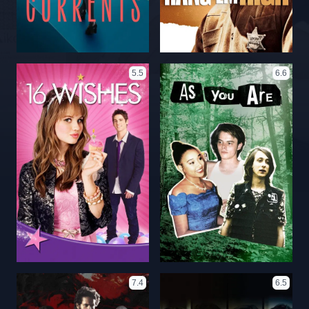
5.5
6.6
7.4
6.5