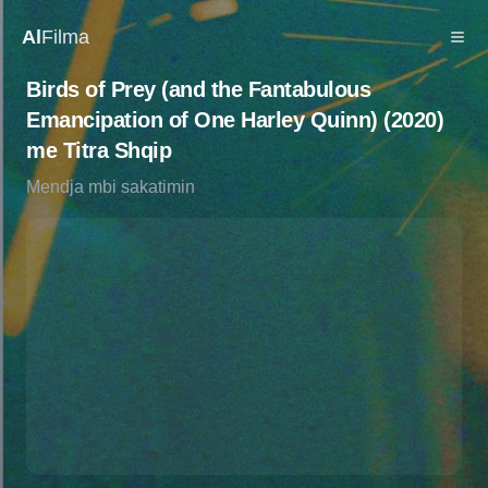
Al
Filma
Birds of Prey (and the Fantabulous
Emancipation of One Harley Quinn) (2020)
me Titra Shqip
Mendja mbi sakatimin