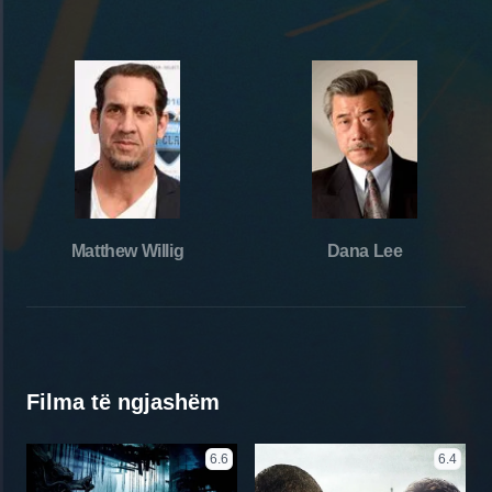
Matthew Willig
Dana Lee
Filma të ngjashëm
6.6
6.4