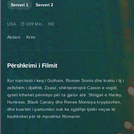
Serveri
1
Serveri
2
USA
109 Min.
HD
Aksion
Krim
Përshkrimi i Filmit
Kur narcisisti i keq i Gotham, Roman Sionis dhe krahu i tij i
zellshëm i djathtë, Zsasz, shënjestrojnë Cassin e vogël,
qyteti kthehet përmbys për ta gjetur atë. Shtigjet e Harley,
Huntress, Black Canary dhe Renee Montoya kryqëzohen,
dhe kuarteti i pamundur nuk ka zgjidhje tjetër veçse të
bashkohet për të mposhtur Romanin.