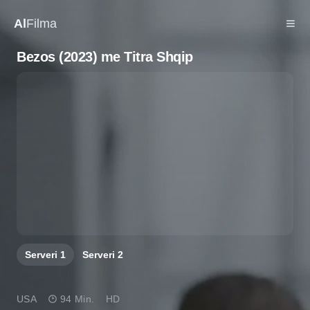
Al
Filma
Bezos (2023) me Titra Shqip
Serveri
1
Serveri
2
USA
94 Min.
HD