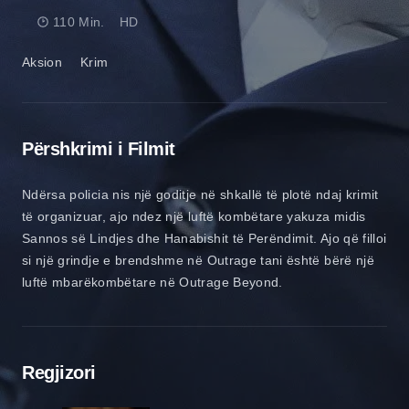
110 Min.
HD
Aksion
Krim
Përshkrimi i Filmit
Ndërsa policia nis një goditje në shkallë të plotë ndaj krimit
të organizuar, ajo ndez një luftë kombëtare yakuza midis
Sannos së Lindjes dhe Hanabishit të Perëndimit. Ajo që filloi
si një grindje e brendshme në Outrage tani është bërë një
luftë mbarëkombëtare në Outrage Beyond.
Regjizori