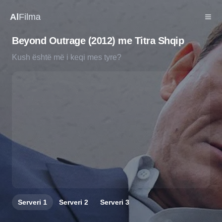
Al
Filma
Beyond Outrage (2012) me Titra Shqip
Kush është më i keqi mes tyre?
Serveri
1
Serveri
2
Serveri
3