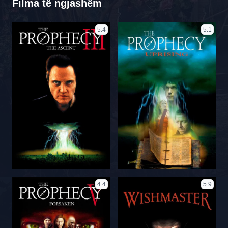
Filma të ngjashëm
5.4
5.1
4.4
5.9