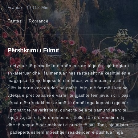
France
112 Min.
Fantazi
Romancë
Përshkrimi i Filmit
I detyruar të përballet me anën mizore të jetës, një tregtar i
shkatërruar dhe i falimentuar has rastësisht në kështjellën e
magjepsur të një krijese të shëmtuar, vetëm pamja e së
cilës ia ngrin kockën deri në palcë. Atje, një fat më i keq se
vdekja e pret babanë e varfër të gjashtë fëmijëve, i cili, pasi
këput një trëndafil me aromë të ëmbël nga kopshti i gjelbër
i pronarit të neveritshëm, duhet të bëjë të pamundurën: të
lejojë vajzën e tij të dhembshur, Belle, të zërë vendin e tij
dhe të paguajë për mëkatet e prindit të saj. Tani, një mister
i padepërtueshëm mbështjell rezidencën e pushtuar nga