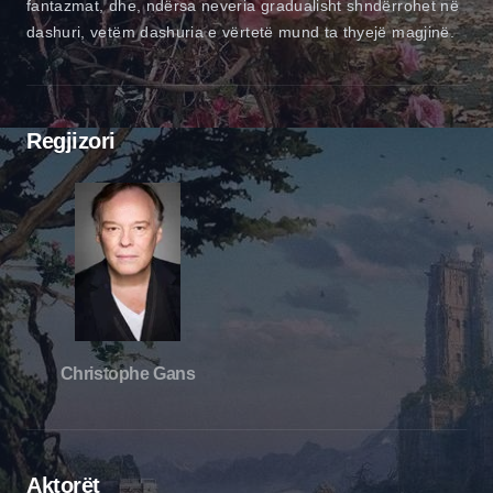
fantazmat, dhe, ndërsa neveria gradualisht shndërrohet në
dashuri, vetëm dashuria e vërtetë mund ta thyejë magjinë.
Regjizori
Christophe Gans
Aktorët