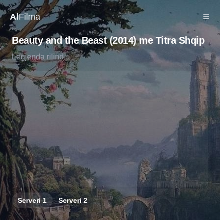
Al
Filma
Beauty and the Beast (2014) me Titra Shqip
Legjenda rilind...
Serveri
1
Serveri
2