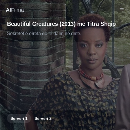
Al
Filma
Beautiful Creatures (2013) me Titra Shqip
Sekretet e errëta do të dalin në dritë.
Serveri
1
Serveri
2