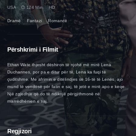
USA
124 Min.
HD
Dramë
Fantazi
Romancë
Përshkrimi i Filmit
Ethan Wate thjesht dëshiron të njohë më mirë Lena
Duchannes, por pa e ditur për të, Lena ka fuqi të
çuditshme. Me afrimin e ditëlindjes së 16-të të Lenës, ajo
mund të vendosë për fatin e saj, të jetë e mirë apo e keqe.
Një zgjedhje që do të ndikojë përgjithmonë në
marrëdhënien e saj.
Regjizori