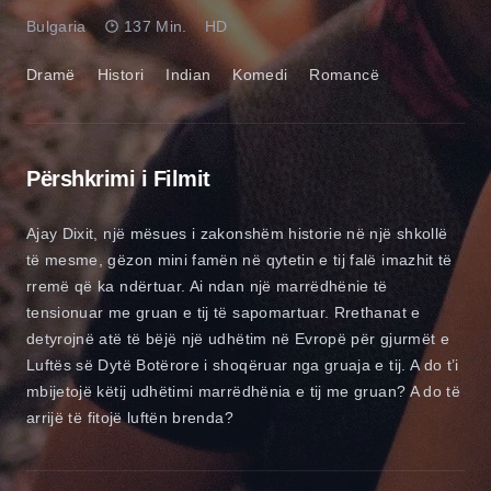
Bulgaria
137 Min.
HD
Dramë
Histori
Indian
Komedi
Romancë
Përshkrimi i Filmit
Ajay Dixit, një mësues i zakonshëm historie në një shkollë
të mesme, gëzon mini famën në qytetin e tij falë imazhit të
rremë që ka ndërtuar. Ai ndan një marrëdhënie të
tensionuar me gruan e tij të sapomartuar. Rrethanat e
detyrojnë atë të bëjë një udhëtim në Evropë për gjurmët e
Luftës së Dytë Botërore i shoqëruar nga gruaja e tij. A do t’i
mbijetojë këtij udhëtimi marrëdhënia e tij me gruan? A do të
arrijë të fitojë luftën brenda?