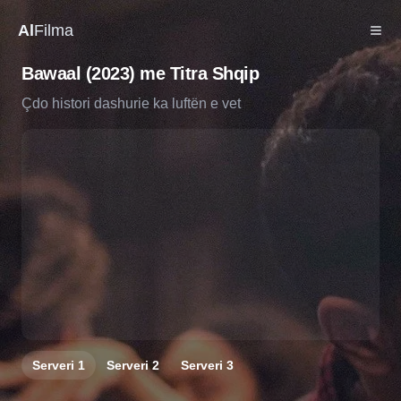
Al
Filma
Bawaal (2023) me Titra Shqip
Çdo histori dashurie ka luftën e vet
Serveri
1
Serveri
2
Serveri
3