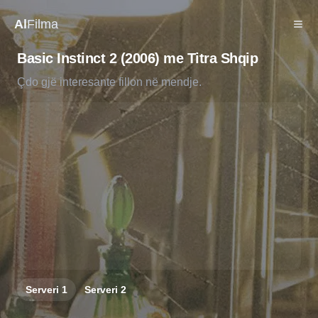
Al
Filma
Basic Instinct 2 (2006) me Titra Shqip
Çdo gjë interesante fillon në mendje.
Serveri
1
Serveri
2