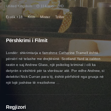
United Kingdom
114 Min.
HD
Erotik +18
Krim
Mister
Triller
Përshkrimi i Filmit
Londër: shkrimtarja e famshme Catherine Tramell është
përsëri në telashe me drejtësinë. Scotland Yard ia cakton
rastin e saj Andrew Glass, një psikolog kriminal i cili ka
detyrën e vështirë për ta vlerësuar atë. Por edhe Andrew, si
detektivi Nick Curran para tij, është përfshirë nga gruaja në
një lojë joshëse të rrezikshme …
Regjizori