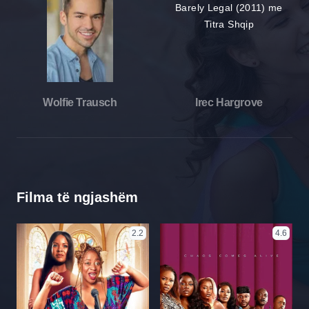
Wolfie Trausch
Irec Hargrove
Filma të ngjashëm
2.2
4.6