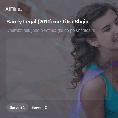
Al
Filma
Barely Legal (2011) me Titra Shqip
Dhuratat nuk janë e vetmja gjë që po shpalosin!
Serveri
1
Serveri
2