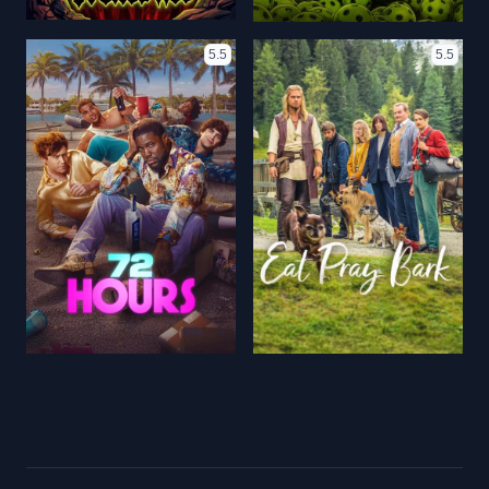
5.5
5.5