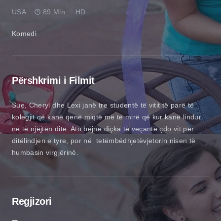
USA
89 Min.
HD
Komedi
Përshkrimi i Filmit
Sue, Cheryl dhe Lexi janë tre studentë të vitit të parë të
kolegjit që kanë qenë miqtë më të mirë që kur kanë lindur
në të njëjtën ditë. Ato bëjnë diçka të veçantë çdo vit për
ditëlindjen e tyre, por në tetëmbëdhjetëvjetorin nisen të
humbasin virgjërinë.
Regjizori