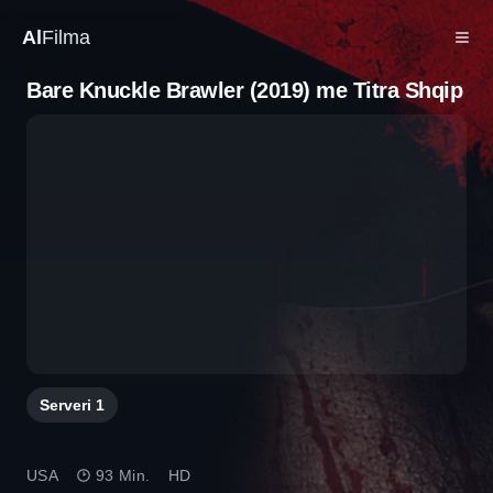
Al
Filma
Bare Knuckle Brawler (2019) me Titra Shqip
Serveri
1
USA
93 Min.
HD