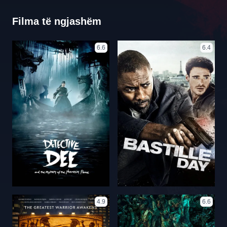
Filma të ngjashëm
6.6
6.4
4.9
6.6