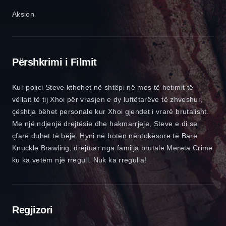
Aksion
Përshkrimi i Filmit
Kur polici Steve kthehet në shtëpi në mes të hetimit të
vëllait të tij Xhoi për vrasjen e dy luftëtarëve të zhveshur,
çështja bëhet personale kur Xhoi gjendet i vrarë brutalisht.
Me një ndjenjë drejtësie dhe hakmarrjeje, Steve e di se
çfarë duhet të bëjë. Hyni në botën nëntokësore të Bare
Knuckle Brawling; drejtuar nga familja brutale Mereta Crime
ku ka vetëm një rregull. Nuk ka rregulla!
Regjizori