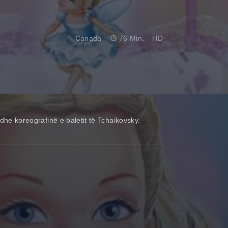
Canada
76 Min.
HD
 dhe koreografinë e baletit të Tchaikovsky.