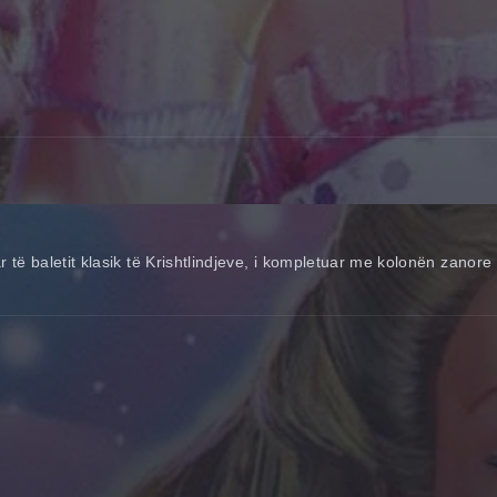
r të baletit klasik të Krishtlindjeve, i kompletuar me kolonën zanore