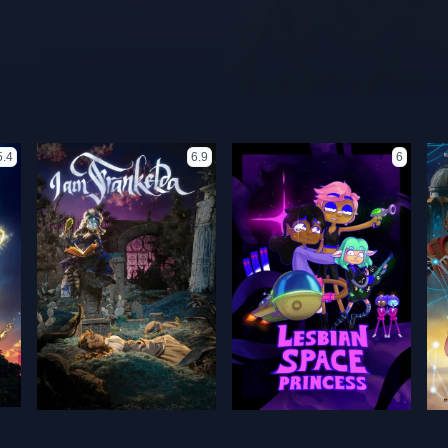
5.4
6.9
6