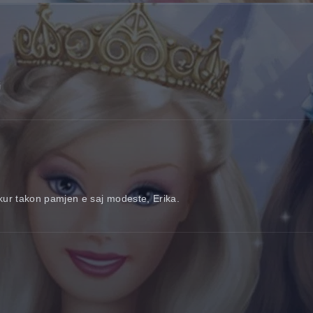
i
 kur takon pamjen e saj modeste, Erika.