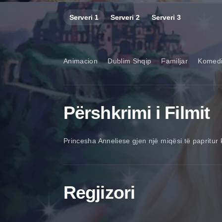
Serveri
1
Serveri
2
Serveri
3
Animacion
Dublim Shqip
Familjar
Komed
Përshkrimi i Filmit
Princesha Anneliese gjen një miqësi të papritur
Regjizori