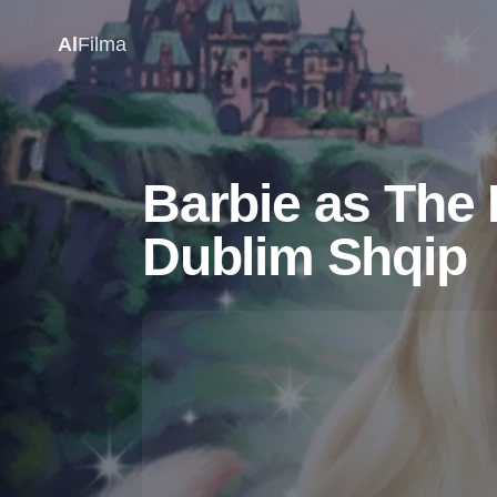
Al
Filma
Barbie as The 
Dublim Shqip