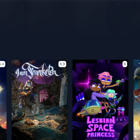
5.4
6.9
6