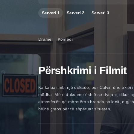
Serveri
1
Serveri
2
Serveri
3
Dramë
Komedi
Përshkrimi i Filmit
Ka kaluar mbi një dekadë, por Calvin dhe ekipi i
mëdha. Më e dukshme është se dyqani, dikur një v
atmosferës që mbretëron brenda sallonit, e gjit
bëjnë çmos për të shpëtuar situatën.