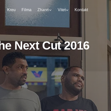
Kreu
Filma
Zhanri
Vitet
Kontakt
he Next Cut 2016