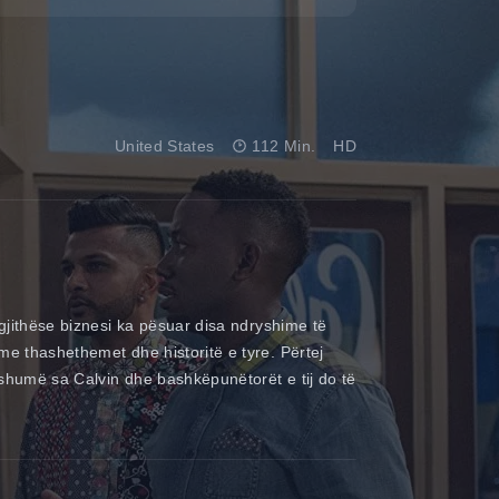
United States
112 Min.
HD
egjithëse biznesi ka pësuar disa ndryshime të
me thashethemet dhe historitë e tyre. Përtej
 shumë sa Calvin dhe bashkëpunëtorët e tij do të