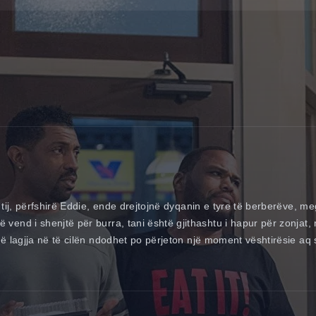
 tij, përfshirë Eddie, ende drejtojnë dyqanin e tyre të berberëve, m
end i shenjtë për burra, tani është gjithashtu i hapur për zonjat, 
hë lagjja në të cilën ndodhet po përjeton një moment vështirësie aq