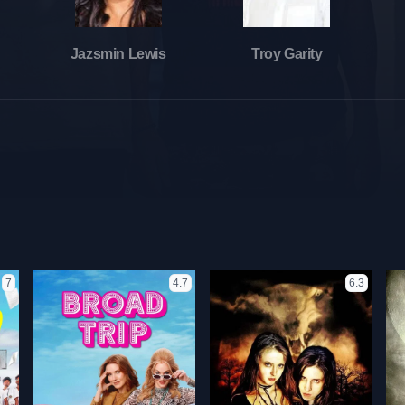
Jazsmin Lewis
Troy Garity
7
4.7
6.3