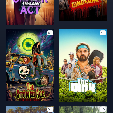
6.2
6.1
5.5
5.5