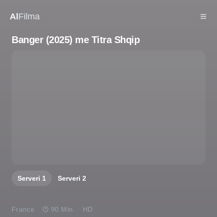
Al
Filma
Banger (2025) me Titra Shqip
Serveri
1
Serveri
2
France
90 Min.
HD