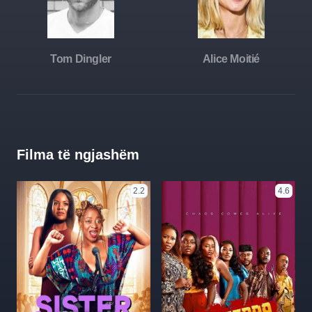
Tom Dingler
Alice Moitié
Filma të ngjashëm
2.2
4.6