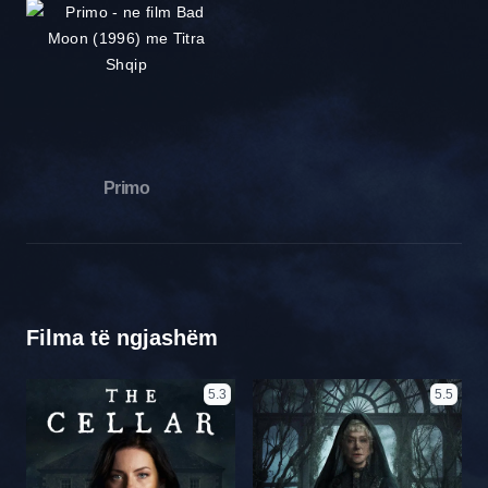
Primo
Filma të ngjashëm
5.3
5.5