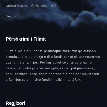
United States
80 Min.
HD
Horror
Përshkrimi i Filmit
Lufta e një njeriu për të përmbajtur mallkimin që ai fsheh
brenda… dhe përpjekja e tij e fundit për të çliruar veten me
dashurinë e familjes. Por kur duket sikur ai po e humb
betejën e tij dhe po rrezikon gjithçka që i pëlqen shumë,
qeni i familjes, Thor, është shpresa e fundit për mbijetesën
e familjes së tij … dhe fundi i mallkimit të tij Ujk.
Regjizori