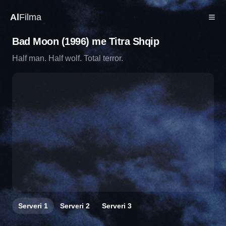
Al
Filma
Bad Moon (1996) me Titra Shqip
Half man. Half wolf. Total terror.
Serveri
1
Serveri
2
Serveri
3