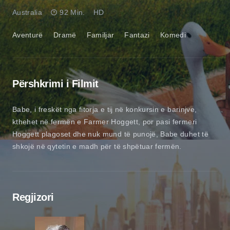
Australia
92 Min.
HD
Aventurë
Dramë
Familjar
Fantazi
Komedi
Përshkrimi i Filmit
Babe, i freskët nga fitorja e tij në konkursin e barinjve,
kthehet në fermën e Farmer Hoggett, por pasi fermeri
Hoggett plagoset dhe nuk mund të punojë, Babe duhet të
shkojë në qytetin e madh për të shpëtuar fermën.
Regjizori