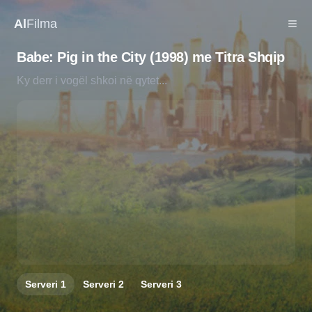
Al
Filma
Babe: Pig in the City (1998) me Titra Shqip
Ky derr i vogël shkoi në qytet...
Serveri
1
Serveri
2
Serveri
3