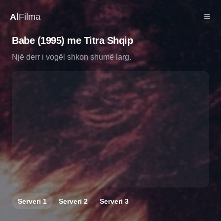
Al
Filma
Babe (1995) me Titra Shqip
Një derr i vogël shkon shumë larg.
Serveri
1
Serveri
2
Serveri
3