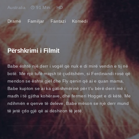
Australia
91 Min.
HD
Dramë
Familjar
Fantazi
Komedi
Përshkrimi i Filmit
Babe është një derr i vogël që nuk e di mirë vendin e tij në
botë. Me një tufë miqsh të çuditshëm, si Ferdinandi rosë që
mendon se është gjel dhe Fly qenin që ai e quan mama,
Babe kupton se ai ka gatishmërinë për t’u bërë derri më i
madh i të gjitha kohërave, dhe fermeri Hogget e di këtë. Me
ndihmën e qenve të deleve, Babe mëson se një derr mund
të jetë çdo gjë që ai dëshiron të jetë.