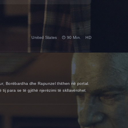
United States
90 Min.
HD
ur, Borëbardha dhe Rapunzel thithen në portal.
ij para se të gjithë njerëzimi të skllavërohet.