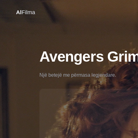
Al
Filma
Avengers Grim
Një betejë me përmasa legjendare.