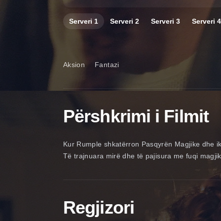
Serveri
1
Serveri
2
Serveri
3
Serveri
4
Aksion
Fantazi
Përshkrimi i Filmit
Kur Rumple shkatërron Pasqyrën Magjike dhe ikë
Të trajnuara mirë dhe të pajisura me fuqi magjike
Regjizori