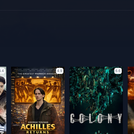
6.4
4.9
6.6