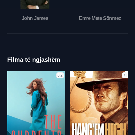
John James
Emre Mete Sönmez
Filma të ngjashëm
6.2
7