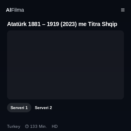
Al
Filma
Atatürk 1881 – 1919 (2023) me Titra Shqip
Serveri
1
Serveri
2
Turkey
133 Min.
HD