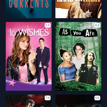
5.5
6.6
7.4
6.5