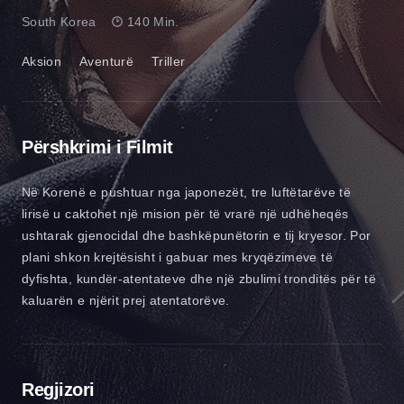
South Korea
140 Min.
Aksion
Aventurë
Triller
Përshkrimi i Filmit
Në Korenë e pushtuar nga japonezët, tre luftëtarëve të
lirisë u caktohet një mision për të vrarë një udhëheqës
ushtarak gjenocidal dhe bashkëpunëtorin e tij kryesor. Por
plani shkon krejtësisht i gabuar mes kryqëzimeve të
dyfishta, kundër-atentateve dhe një zbulimi tronditës për të
kaluarën e njërit prej atentatorëve.
Regjizori