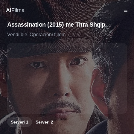
Al
Filma
Assassination (2015) me Titra Shqip
Vendi bie. Operacioni fillon.
Serveri
1
Serveri
2