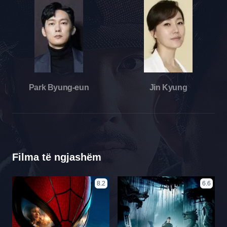
Park Byung-eun
Jin Kyung
Filma të ngjashëm
8.2
6.6