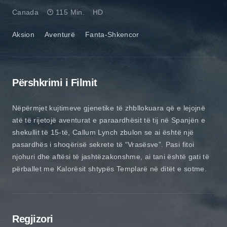
Canada
115 Min.
HD
Aksion
Aventurë
Fanta-Shkencor
Përshkrimi i Filmit
Nëpërmjet kujtimeve gjenetike të zhbllokuara që e lejojnë
atë të rijetojë aventurat e paraardhësit të tij në Spanjën e
shekullit të 15-të, Callum Lynch zbulon se ai është një
pasardhës i shoqërisë sekrete të “Vrasësve”. Pasi fitoi
njohuri dhe aftësi të jashtëzakonshme, ai tani është gati të
përballet me Kalorësit shtypës Templarë në ditët e sotme.
Regjizori