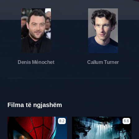
Denis Ménochet
Callum Turner
Filma të ngjashëm
8.2
6.6