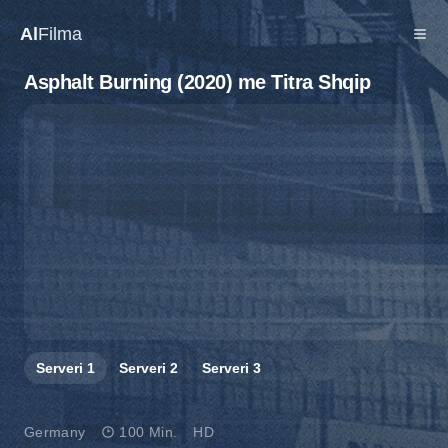
Al
Filma
Asphalt Burning (2020) me Titra Shqip
Serveri
1
Serveri
2
Serveri
3
Germany
100 Min.
HD