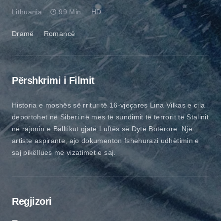
Lithuania
99 Min.
HD
Dramë
Romancë
Përshkrimi i Filmit
Historia e moshës së rritur të 16-vjeçares Lina Vilkas e cila
deportohet në Siberi në mes të sundimit të terrorit të Stalinit
në rajonin e Balltikut gjatë Luftës së Dytë Botërore. Një
artiste aspirante, ajo dokumenton fshehurazi udhëtimin e
saj pikëllues me vizatimet e saj.
Regjizori