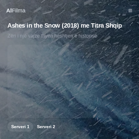
Al
Filma
Ashes in the Snow (2018) me Titra Shqip
Zëri i një vajze thyen heshtjen e historisë
Serveri
1
Serveri
2