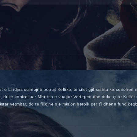
e Lindjes sulmojnë popujt Keltikë, të cilët gjithashtu kërcënohen ng
, duke kontrolluar Mbretin e vuajtur Vortigem dhe duke çuar Keltët 
istar vetmitar, do të fillojnë një mision heroik për t’i dhënë fund ke