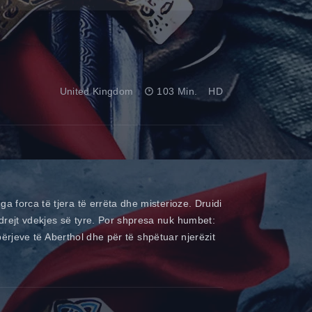
United Kingdom
103 Min.
HD
a forca të tjera të errëta dhe misterioze. Druidi
drejt vdekjes së tyre. Por shpresa nuk humbet:
qbërjeve të Aberthol dhe për të shpëtuar njerëzit