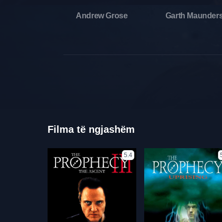
Andrew Grose
Garth Maunder
Filma të ngjashëm
5.4