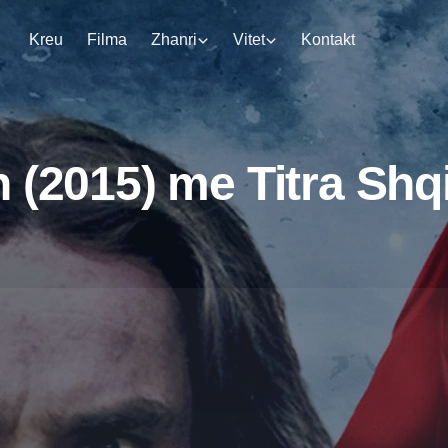
Kreu
Filma
Zhanri
Vitet
Kontakt
n (2015) me Titra Shq