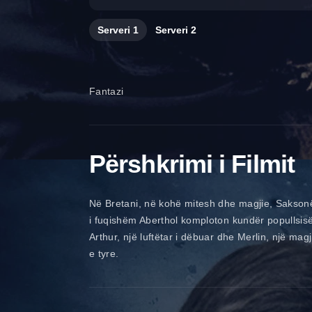
Serveri
1
Serveri
2
Fantazi
Përshkrimi i Filmit
Në Bretani, në kohë mitesh dhe magjie, Saksonët 
i fuqishëm Aberthol komploton kundër popullsisë
Arthur, një luftëtar i dëbuar dhe Merlin, një magj
e tyre.