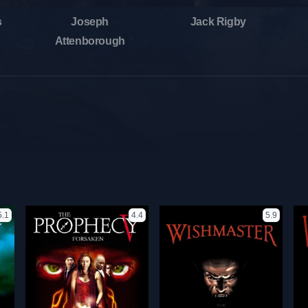
s
Joseph
Jack Rigby
Attenborough
5.1
4.4
5.9