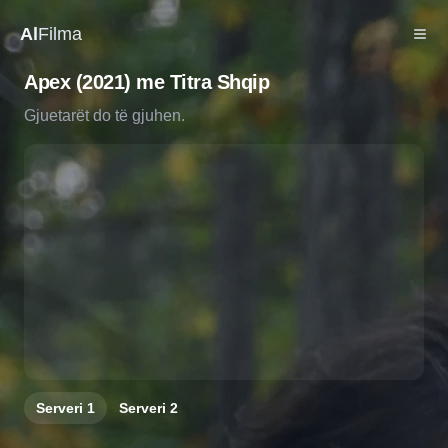
Al
Filma
Apex (2021) me Titra Shqip
Gjuetarët do të gjuhen.
Serveri
1
Serveri
2