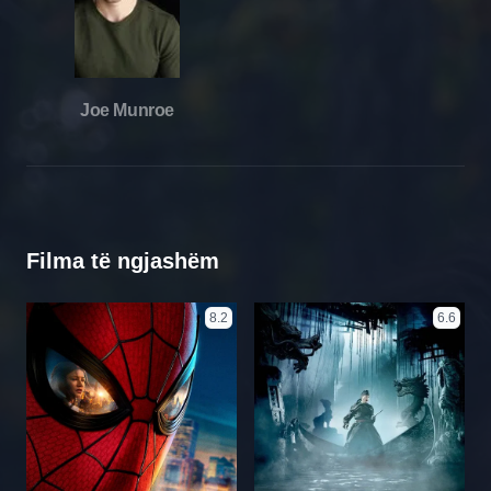
Joe Munroe
Filma të ngjashëm
8.2
6.6