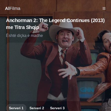
Al
Filma
Anchorman 2: The Legend Continues (2013)
me Titra Shqip
Është diçka e madhe
Serveri
1
Serveri
2
Serveri
3