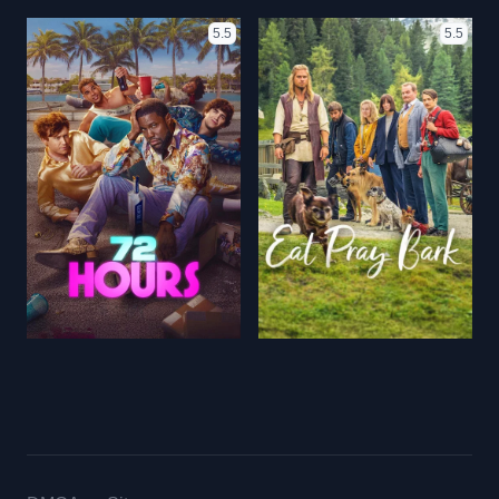
5.5
5.5