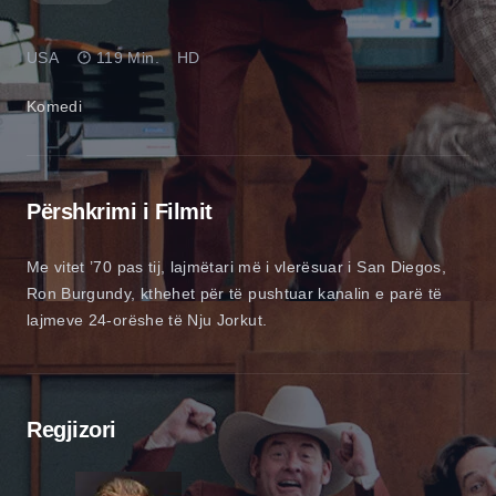
USA
119 Min.
HD
Komedi
Përshkrimi i Filmit
Me vitet ’70 pas tij, lajmëtari më i vlerësuar i San Diegos,
Ron Burgundy, kthehet për të pushtuar kanalin e parë të
lajmeve 24-orëshe të Nju Jorkut.
Regjizori