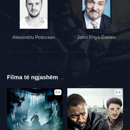
Alexandru Potocean
John Rhys-Davies
Filma të ngjashëm
6.6
6.4