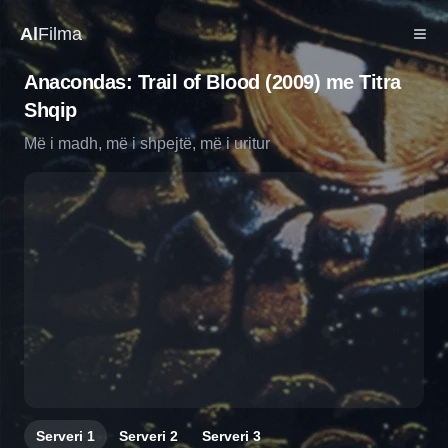
Al
Filma
Anacondas: Trail of Blood (2009) me Titra
Shqip
Më i madh, më i shpejtë, më i uritur
Serveri
1
Serveri
2
Serveri
3