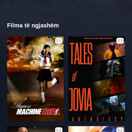
Filma të ngjashëm
5.1
3.3
5.2
5.2