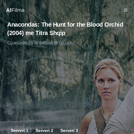
Al
Filma
Anacondas: The Hunt for the Blood Orchid
(2004) me Titra Shqip
Gjuetarët do të bëhen të gjuajtur.
Serveri
1
Serveri
2
Serveri
3