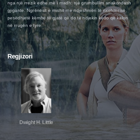
nga një rrezik edhe më i madh: një grumbullim anakondash
gjigante. Ngrënësit e mishit me ndjeshmëri të nxehtësisë,
pesëdhjetë këmbë të gjatë që do të ndjekin këdo që kalon
në rrugën e tyre.
Regjizori
Dwight H. Little