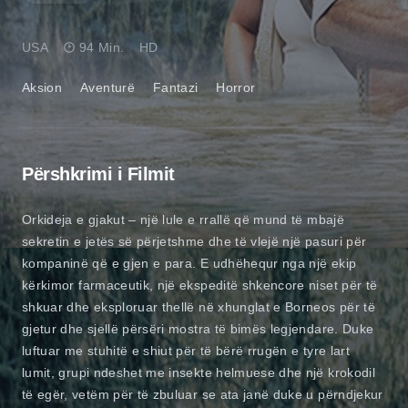
USA
94 Min.
HD
Aksion
Aventurë
Fantazi
Horror
Përshkrimi i Filmit
Orkideja e gjakut – një lule e rrallë që mund të mbajë
sekretin e jetës së përjetshme dhe të vlejë një pasuri për
kompaninë që e gjen e para. E udhëhequr nga një ekip
kërkimor farmaceutik, një ekspeditë shkencore niset për të
shkuar dhe eksploruar thellë në xhunglat e Borneos për të
gjetur dhe sjellë përsëri mostra të bimës legjendare. Duke
luftuar me stuhitë e shiut për të bërë rrugën e tyre lart
lumit, grupi ndeshet me insekte helmuese dhe një krokodil
të egër, vetëm për të zbuluar se ata janë duke u përndjekur