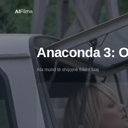
Al
Filma
Anaconda 3: Of
Ata mund të shijojnë frikën tuaj