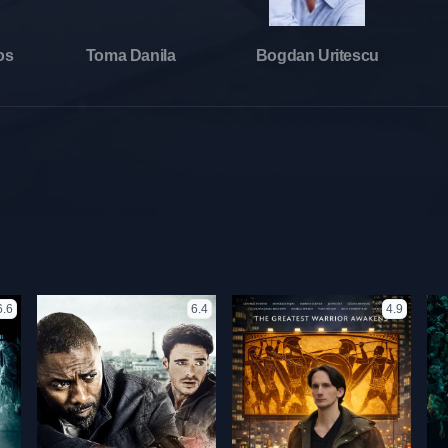
os
Toma Danila
Bogdan Uritescu
6.6
6.4
4.9