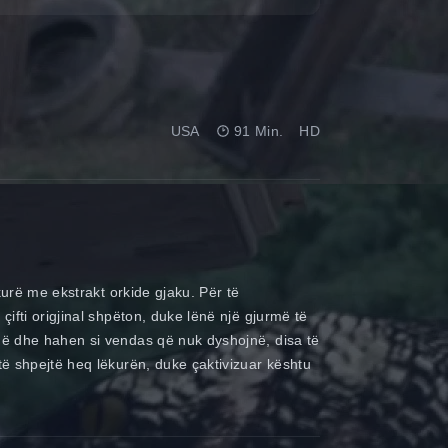
USA
91 Min.
HD
kurë me ekstrakt orkide gjaku. Për të
ifti origjinal shpëton, duke lënë një gjurmë të
në dhe hahen si vendas që nuk dyshojnë, disa të
të shpejtë heq lëkurën, duke çaktivizuar kështu