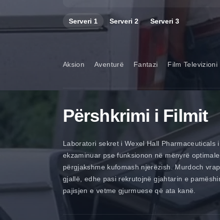
Serveri
1
Serveri
2
Serveri
3
Aksion
Aventurë
Fantazi
Film Televizioni
Përshkrimi i Filmit
Laboratori sekret i Wexel Hall Pharmaceuticals i
ekzaminuar pse funksionon në mënyrë optimale te 
përgjakshme kufomash njerëzish. Murdoch vrapon
gjallë, edhe pasi rekrutojnë gjahtarin e pamësh
pajisjen e vetme gjurmuese që ata kanë.