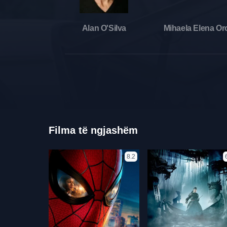
Alan O'Silva
Mihaela Elena Or
Filma të ngjashëm
8.2