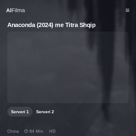
Al
Filma
Anaconda (2024) me Titra Shqip
Serveri
1
Serveri
2
China
84 Min.
HD