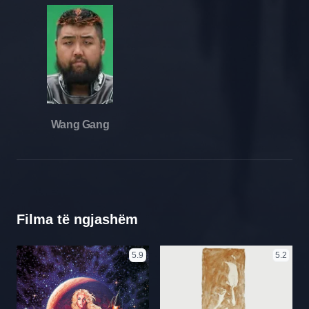
Wang Gang
Filma të ngjashëm
5.9
5.2