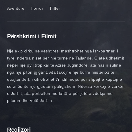
Aventurë
Horror
Triller
Përshkrimi i Filmit
Një ekip cirku në vështirësi mashtrohet nga ish-partneri i
tyre, ndërsa niset për një turne në Tajlandë. Gjatë udhëtimit
nëpër një pyll tropikal të Azisë Juglindore, ata hasin sulme
nga një piton gjigant. Ata takojnë një burrë misterioz të
quajtur Jeff, i cili ofrohet t’i ndihmojë, por shpejt e kuptojnë
se ai është një gjuetar i paligjshëm. Ndërsa kërkojnë varkën
e Jeff-it, ata përballen me luftëra për jetë a vdekje me
pitonin dhe vetë Jeff-in.
Regjizori