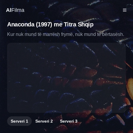
Al
Filma
Anaconda (1997) me Titra Shqip
Kur nuk mund të marrësh frymë, nuk mund të bërtasësh.
Serveri
1
Serveri
2
Serveri
3