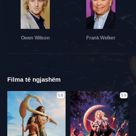
Owen Wilson
Frank Welker
Filma të ngjashëm
5.8
5.9