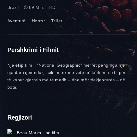
Brazil
89 Min.
HD
Aventurë
Horror
Triller
Përshkrimi i Filmit
Një ekip filmi i “National Geographic” merret peng nga një
gjahtar i çmendur, i cili i merr me vete në kërkimin e tij për
të kapur gjarprin më të madh – dhe më vdekjeprurës – në
botë.
Regjizori