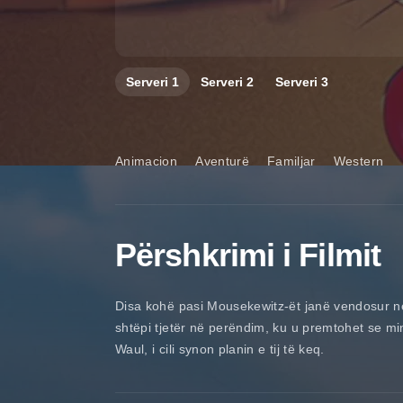
Serveri
1
Serveri
2
Serveri
3
Animacion
Aventurë
Familjar
Western
Përshkrimi i Filmit
Disa kohë pasi Mousekewitz-ët janë vendosur në
shtëpi tjetër në perëndim, ku u premtohet se mi
Waul, i cili synon planin e tij të keq.