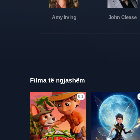
Amy Irving
John Cleese
Filma të ngjashëm
6.1