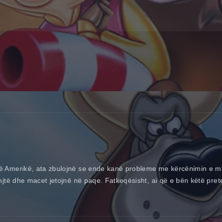
 Amerikë, ata zbulojnë se ende kanë probleme me kërcënimin e mace
njtë dhe macet jetojnë në paqe. Fatkeqësisht, ai që e bën këtë pret