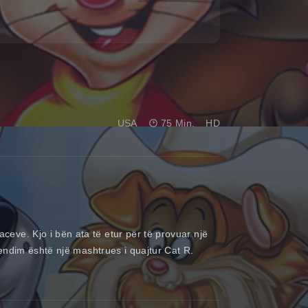
USA
75 Min.
HD
ve. Kjo i bën ata të etur për të provuar një
endim është një mashtrues i quajtur Cat R.