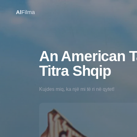
Al
Filma
An American Ta
Titra Shqip
Kujdes miq, ka një mi të ri në qytet!