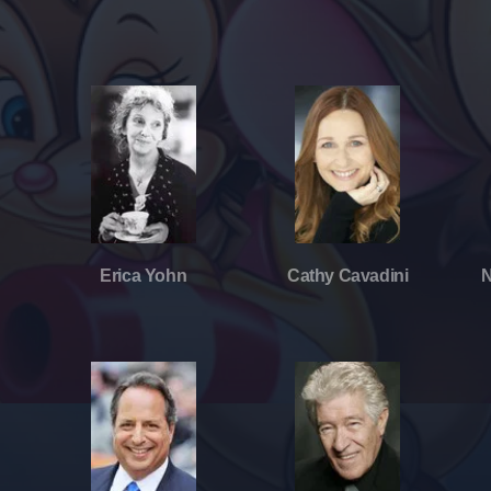
Erica Yohn
Cathy Cavadini
N