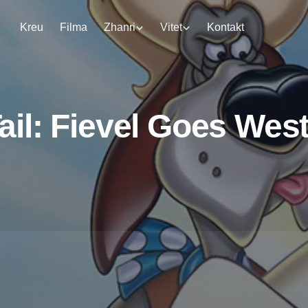
Kreu
Filma
Zhanri
Vitet
Kontakt
il: Fievel Goes Wes