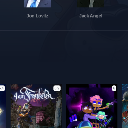
Jon Lovitz
Jack Angel
5.4
6.9
6