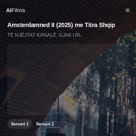
Al
Filma
Amsterdamned II (2025) me Titra Shqip
TË NJËJTAT KANALË. GJAK I RI.
Serveri
1
Serveri
2