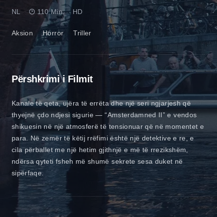
NL
110 Min.
HD
Aksion
Horror
Triller
Përshkrimi i Filmit
Kanale të qeta, ujëra të errëta dhe një seri ngjarjesh që
thyejnë çdo ndjesi sigurie — “Amsterdamned II” e vendos
shikuesin në një atmosferë të tensionuar që në momentet e
para. Në zemër të këtij rrëfimi është një detektive e re, e
cila përballet me një hetim gjithnjë e më të rrezikshëm,
ndërsa qyteti fsheh më shumë sekrete sesa duket në
sipërfaqe.