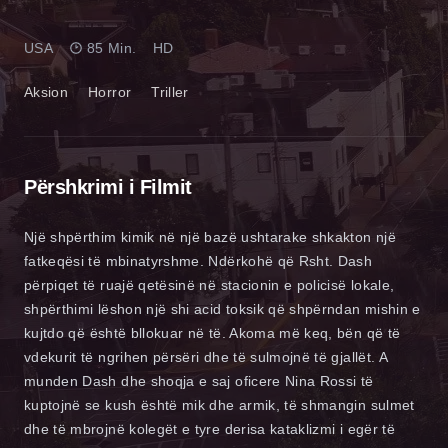
USA
85 Min.
HD
Aksion
Horror
Triller
Përshkrimi i Filmit
Një shpërthim kimik në një bazë ushtarake shkakton një
fatkeqësi të mbinatyrshme. Ndërkohë që Rsht. Dash
përpiqet të ruajë qetësinë në stacionin e policisë lokale,
shpërthimi lëshon një shi acid toksik që shpërndan mishin e
kujtdo që është bllokuar në të. Akoma më keq, bën që të
vdekurit të ngrihen përsëri dhe të sulmojnë të gjallët. A
munden Dash dhe shoqja e saj oficere Nina Rossi të
kuptojnë se kush është mik dhe armik, të shmangin sulmet
dhe të mbrojnë kolegët e tyre derisa kataklizmi i egër të