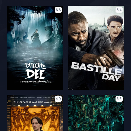
6.6
6.4
4.9
6.6