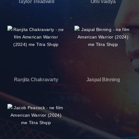
Taylor Treadwell
Omi Vaidya
Ranjita Chakravarty
Jaspal Binning