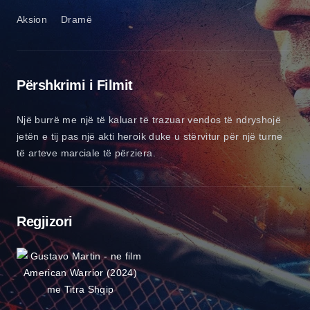
Aksion
Dramë
Përshkrimi i Filmit
Një burrë me një të kaluar të trazuar vendos të ndryshojë
jetën e tij pas një akti heroik duke u stërvitur për një turne
të arteve marciale të përziera.
Regjizori