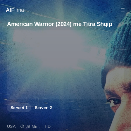
Al
Filma
American Warrior (2024) me Titra Shqip
Serveri
1
Serveri
2
USA
89 Min.
HD