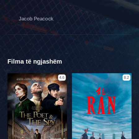
Jacob Peacock
Filma të ngjashëm
4.6
8.2