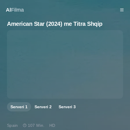
Al
Filma
American Star (2024) me Titra Shqip
Serveri
1
Serveri
2
Serveri
3
Spain
107 Min.
HD