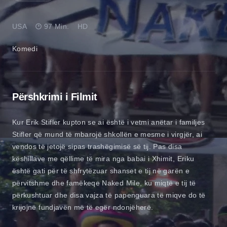
USA
97 Min.
HD
Komedi
Përshkrimi i Filmit
Kur Erik Stifler kupton se ai është i vetmi anëtar i familjes
Stifler që mund të mbarojë shkollën e mesme i virgjër, ai
vendos të jetojë sipas trashëgimisë së tij. Pas disa
këshillave me qëllime të mira nga babai i Xhimit, Eriku
është gati për të shfrytëzuar shanset e tij në garën e
përvitshme dhe famëkeqe Naked Mile, ku miqtë e tij të
përkushtuar dhe disa vajza të papenguara të miqve do të
krijojnë fundjavën më të egër ndonjëherë.