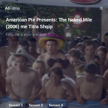
Al
Filma
American Pie Presents: The Naked Mile
(2006) me Titra Shqip
Feta më e egër e kekut!
Serveri
1
Serveri
2
Serveri
3