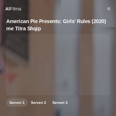
Al
Filma
American Pie Presents: Girls’ Rules (2020)
me Titra Shqip
Serveri
1
Serveri
2
Serveri
3