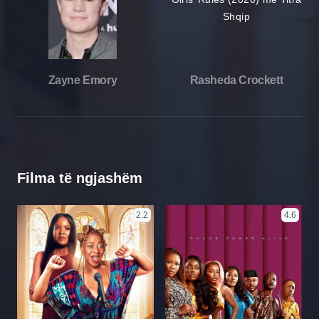
Zayne Emory
Rasheda Crockett
Filma të ngjashëm
2.2
4.6